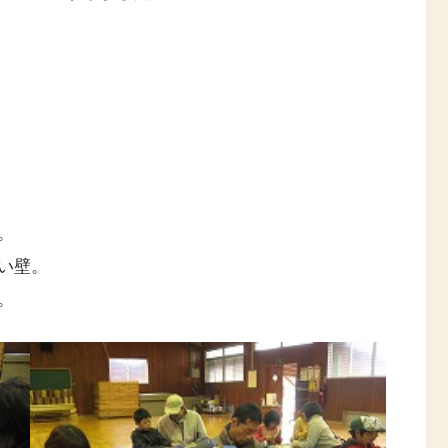
。
い壁。
。