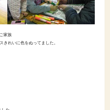
ご家族
マスきれいに色をぬってました。
ました。