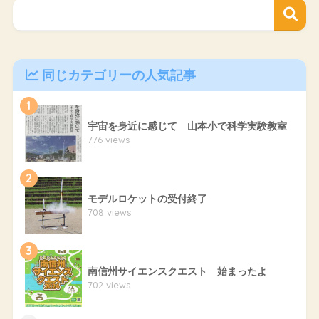
同じカテゴリーの人気記事
1
宇宙を身近に感じて 山本小で科学実験教室
776 views
2
モデルロケットの受付終了
708 views
3
南信州サイエンスクエスト 始まったよ
702 views