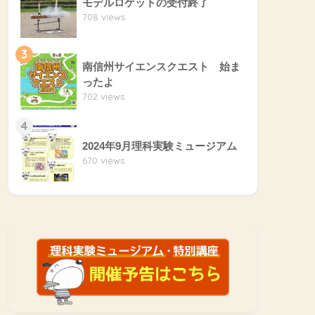
モデルロケットの受付終了
708 views
3
南信州サイエンスクエスト 始ま
ったよ
702 views
4
2024年9月理科実験ミュージアム
670 views