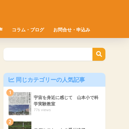
声
コラム・ブログ
お問合せ・申込み
同じカテゴリーの人気記事
1
宇宙を身近に感じて 山本小で科
学実験教室
776 views
2