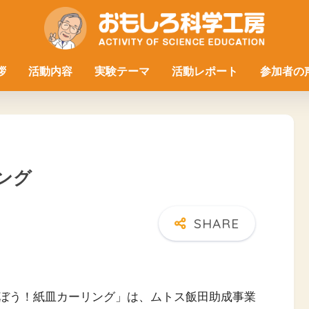
拶
活動内容
実験テーマ
活動レポート
参加者の
ング
ぼう！紙皿カーリング」は、ムトス飯田助成事業