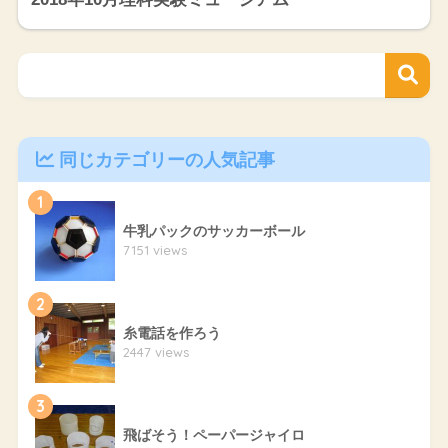
同じカテゴリーの人気記事
1
牛乳パックのサッカーボール
7151 views
2
糸電話を作ろう
2447 views
3
飛ばそう！ペーパージャイロ