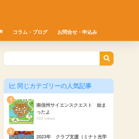
声
コラム・ブログ
お問合せ・申込み
同じカテゴリーの人気記事
1
南信州サイエンスクエスト 始ま
ったよ
702 views
2
2023年 クラブ支援（ミナト光学