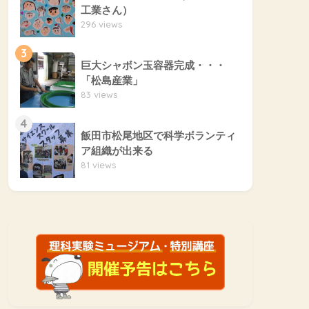
工業さん）
296 views
3
巨大シャボン玉容器完成・・・
「松島産業」
83 views
4
飯田市松尾地区で科学ボランティ
ア組織が出来る
81 views