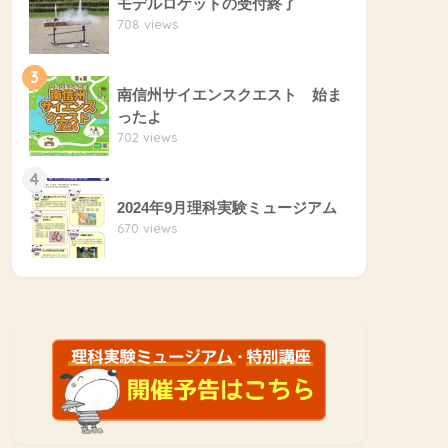
モデルロケットの受付終了
708 views
3
南信州サイエンスクエスト 始ま
ったよ
702 views
4
2024年9月理科実験ミュージアム
670 views