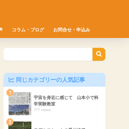
声
コラム・ブログ
お問合せ・申込み
同じカテゴリーの人気記事
1
宇宙を身近に感じて 山本小で科
学実験教室
777 views
2