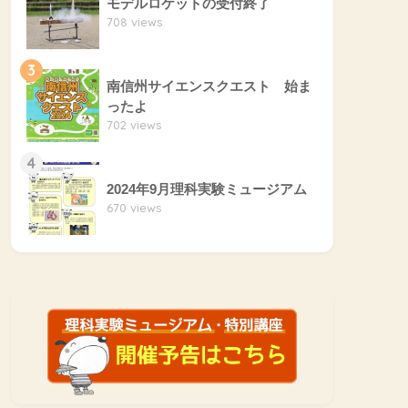
モデルロケットの受付終了
708 views
3
南信州サイエンスクエスト 始ま
ったよ
702 views
4
2024年9月理科実験ミュージアム
670 views