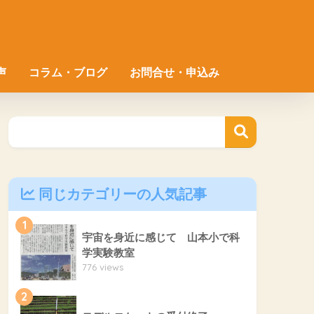
声
コラム・ブログ
お問合せ・申込み
同じカテゴリーの人気記事
1
宇宙を身近に感じて 山本小で科
学実験教室
776 views
2