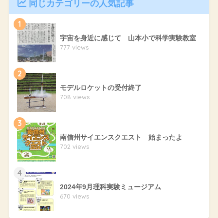
同じカテゴリーの人気記事
1
宇宙を身近に感じて 山本小で科学実験教室
777 views
2
モデルロケットの受付終了
708 views
3
南信州サイエンスクエスト 始まったよ
702 views
4
2024年9月理科実験ミュージアム
670 views