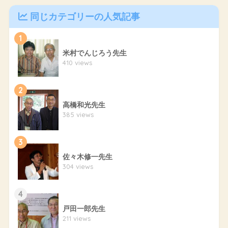
同じカテゴリーの人気記事
1
米村でんじろう先生
410 views
2
高橋和光先生
385 views
3
佐々木修一先生
304 views
4
戸田一郎先生
211 views