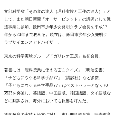
文部科学省「その道の達人（理科実験と工作の達人）」と
して、また朝日新聞「オーサービジット」の講師として派
遣事業に参加。飯田市少年少女発明クラブ会長を平成17
年から23年まで務める。現在は、飯田市少年少女発明ク
ラブサイエンスアドバイザー。
東京の科学実験グループ「ガリレオ工房」名誉会員。
著書には「理科授業に使える面白クイズ」（明治図書）
「子どもにウケる科学手品77」（講談社）など多数。
「子どもにウケる科学手品77」はベストセラーとなり70
万部を突破し、英語版、中国語版、韓国語版、タイ語版な
どに翻訳され、海外においても反響を呼んだ。
科学教育の実績と論文に対し、東レ理科教育賞、読売教育