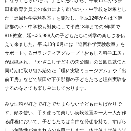
になってもらいたい。」との思いから、平成11年から飯
田市教育委員会の協力により市内の小・中学校を対象とし
た「巡回科学実験教室」を開設し、平成12年からは下伊
那郡の小・中学校も対象にして平成18年までの8年間で
819教室、延べ35,988人の子どもたちに科学の楽しさを伝
えて来ました。平成13年6月には「巡回科学実験教室」を
サポートするボランティアグループ「おもしろ科学工房」
が組織され、「かざこし子どもの森公園」の公園長就任と
同時期に取り組み始めた「理科実験ミュージアム」や「出
前工房」などで飯田や下伊那郡の子どもたちと理科実験を
するのをとても楽しみにしております。
みな理科が好きで好きでたまらない子どもたちばかりで
す。頭を使い、手を使って楽しい実験装置を一人一人が作
る課程において、子どもたちは自由な発想を持ち、すばら
しい創造性が生まれるのを目にします。体は使えば使うほ