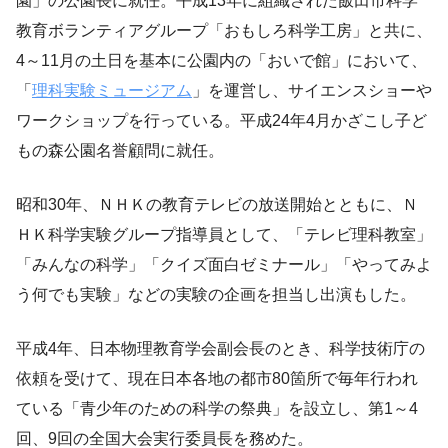
園」の公園長に就任。平成13年に組織された飯田市科学
教育ボランティアグループ「おもしろ科学工房」と共に、
4～11月の土日を基本に公園内の「おいで館」において、
「
理科実験ミュージアム
」を運営し、サイエンスショーや
ワークショップを行っている。平成24年4月かざこし子ど
もの森公園名誉顧問に就任。
昭和30年、ＮＨＫの教育テレビの放送開始とともに、Ｎ
ＨＫ科学実験グループ指導員として、「テレビ理科教室」
「みんなの科学」「クイズ面白ゼミナール」「やってみよ
う何でも実験」などの実験の企画を担当し出演もした。
平成4年、日本物理教育学会副会長のとき、科学技術庁の
依頼を受けて、現在日本各地の都市80箇所で毎年行われ
ている「青少年のための科学の祭典」を設立し、第1～4
回、9回の全国大会実行委員長を務めた。