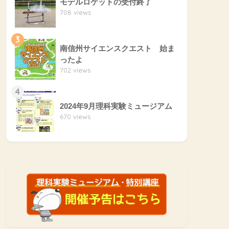
モデルロケットの受付終了
708 views
3
南信州サイエンスクエスト 始ま
ったよ
702 views
4
2024年9月理科実験ミュージアム
670 views