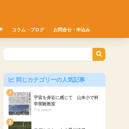
声
コラム・ブログ
お問合せ・申込み
同じカテゴリーの人気記事
1
宇宙を身近に感じて 山本小で科
学実験教室
776 views
2