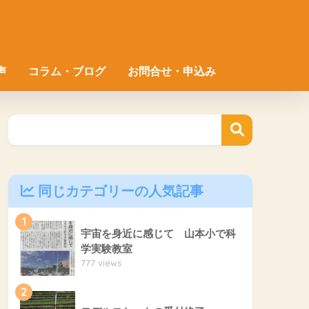
声
コラム・ブログ
お問合せ・申込み
同じカテゴリーの人気記事
1
宇宙を身近に感じて 山本小で科
学実験教室
777 views
2