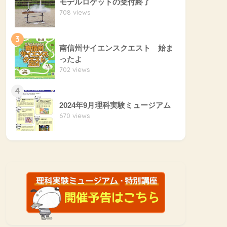
モデルロケットの受付終了
708 views
3
南信州サイエンスクエスト 始ま
ったよ
702 views
4
2024年9月理科実験ミュージアム
670 views