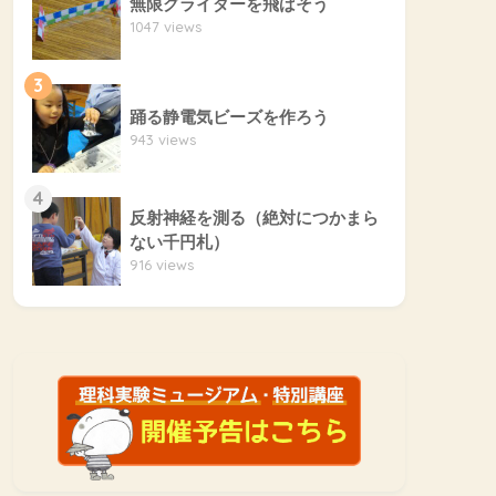
無限グライダーを飛ばそう
1047 views
3
踊る静電気ビーズを作ろう
943 views
4
反射神経を測る（絶対につかまら
ない千円札）
916 views