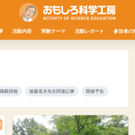
拶
活動内容
実験テーマ
活動レポート
参加者の
掲載情報
後藤道夫先生関連記事
開催予告
W