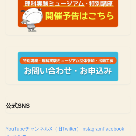
公式SNS
YouTubeチャンネル
X（旧Twitter）
Instagram
Facebook