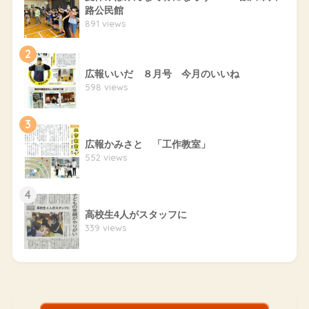
路公民館
891 views
2
広報いいだ ８月号 今月のいいね
598 views
3
広報かみさと 「工作教室」
552 views
4
高校生4人がスタッフに
339 views