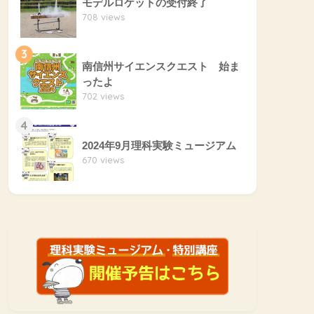
モデルロケットの受付終了
708 views
3
南信州サイエンスクエスト 始ま
ったよ
702 views
4
2024年9月理科実験ミュージアム
670 views