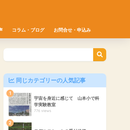
声
コラム・ブログ
お問合せ・申込み
同じカテゴリーの人気記事
1
宇宙を身近に感じて 山本小で科
学実験教室
776 views
2