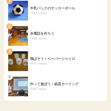
1
牛乳パックのサッカーボール
7285 views
2
糸電話を作ろう
2468 views
3
飛ばそう！ペーパージャイロ
1895 views
4
作って遊ぼう！紙皿カーリング
1368 views