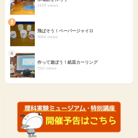
2439 views
3
飛ばそう！ペーパージャイロ
1886 views
4
作って遊ぼう！紙皿カーリング
1361 views