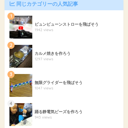
同じカテゴリーの人気記事
1
ビュンビューンストローを飛ばそう
1942 views
2
カルメ焼きを作ろう
1297 views
3
無限グライダーを飛ばそう
1047 views
4
踊る静電気ビーズを作ろう
943 views