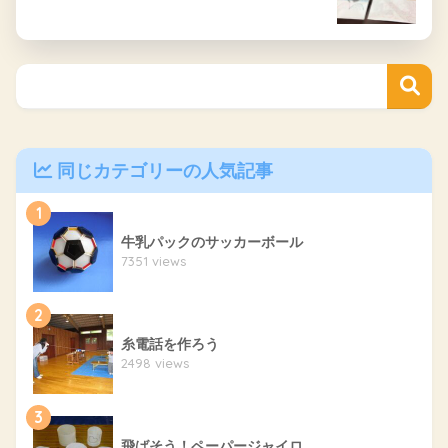
同じカテゴリーの人気記事
1
牛乳パックのサッカーボール
7351 views
2
糸電話を作ろう
2498 views
3
飛ばそう！ペーパージャイロ