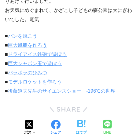
りあげて行いました。
お天気にめぐまれて、かざこし子どもの森公園は大にぎわ
いでした。電気
■
パンを焼こう
■
巨大風船を作ろう
■
ドライアイス鉄砲で遊ぼう
■
巨大シャボン玉で遊ぼう
■
パラボラのひみつ
■
モデルロケットを作ろう
■
後藤道夫先生のサイエンスショー -196℃の世界
SHARE
LINE
ポスト
シェア
はてブ