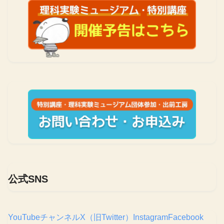
公式SNS
YouTubeチャンネル
X（旧Twitter）
Instagram
Facebook