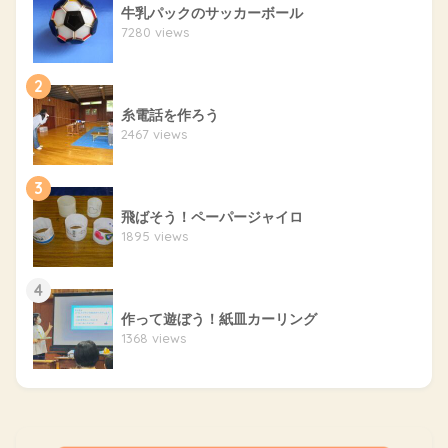
牛乳パックのサッカーボール
7280 views
2
糸電話を作ろう
2467 views
3
飛ばそう！ペーパージャイロ
1895 views
4
作って遊ぼう！紙皿カーリング
1368 views