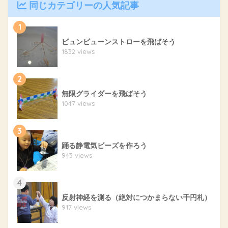
同じカテゴリーの人気記事
1
ビュンビューンストローを飛ばそう
1832 views
2
無限グライダーを飛ばそう
1047 views
3
踊る静電気ビーズを作ろう
943 views
4
反射神経を測る（絶対につかまらない千円札）
917 views