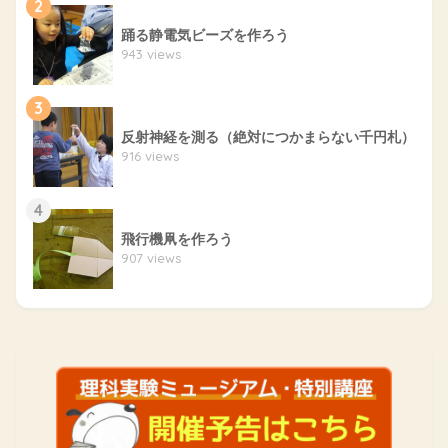
2
踊る静電気ビーズを作ろう
943 views
3
反射神経を測る（絶対につかまらない千円札）
916 views
4
飛行機凧を作ろう
907 views