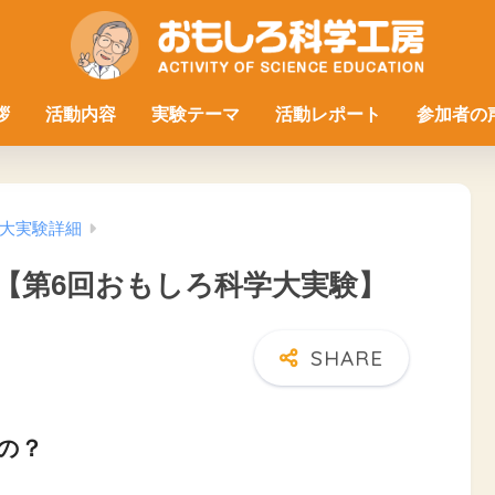
拶
活動内容
実験テーマ
活動レポート
参加者の
大実験詳細
【第6回おもしろ科学大実験】
の？