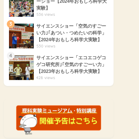
ーショー【2024年おもしろ科学大
実験】
536 views
3
サイエンスショー「空気のすごー
い力｣｢あつい・つめたいの科学」
【2024年おもしろ科学大実験】
530 views
4
サイエンスショー「エコエコゲコ
ゲコ研究所｣｢空気のすごーい力」
【2023年おもしろ科学大実験】
428 views