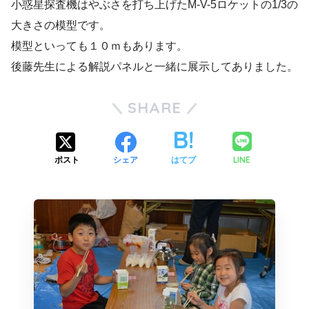
小惑星探査機はやぶさを打ち上げたM-V-5ロケットの1/3の
大きさの模型です。
模型といっても１０ｍもあります。
後藤先生による解説パネルと一緒に展示してありました。
SHARE
LINE
ポスト
シェア
はてブ