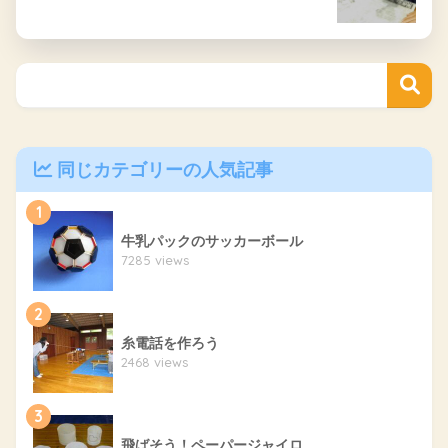
同じカテゴリーの人気記事
1
牛乳パックのサッカーボール
7285 views
2
糸電話を作ろう
2468 views
3
飛ばそう！ペーパージャイロ