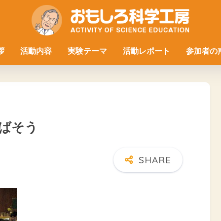
拶
活動内容
実験テーマ
活動レポート
参加者の
ばそう