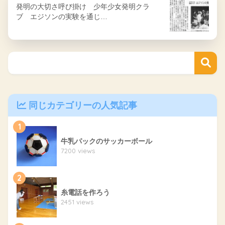
発明の大切さ呼び掛け 少年少女発明クラ
ブ エジソンの実験を通じ…
同じカテゴリーの人気記事
1
牛乳パックのサッカーボール
7200 views
2
糸電話を作ろう
2451 views