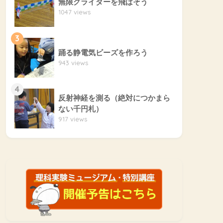
無限グライダーを飛ばそう
1047 views
3
踊る静電気ビーズを作ろう
943 views
4
反射神経を測る（絶対につかまら
ない千円札）
917 views