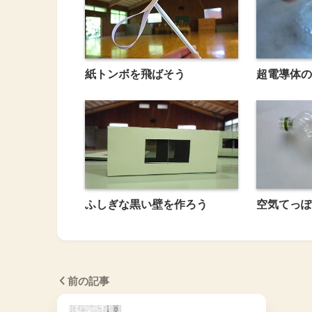
紙トンボを飛ばそう
超電導体の
ふしぎな黒い壁を作ろう
空気てっぽ
前の記事