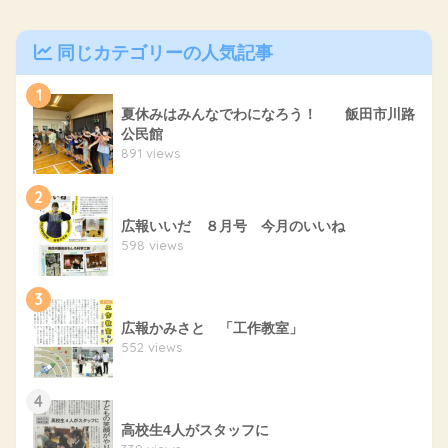
同じカテゴリーの人気記事
1
夏休みはみんなでわになろう！ 飯田市川路
公民館
891 views
2
広報いいだ ８月号 今月のいいね
598 views
3
広報かみさと 「工作教室」
552 views
4
高校生4人がスタッフに