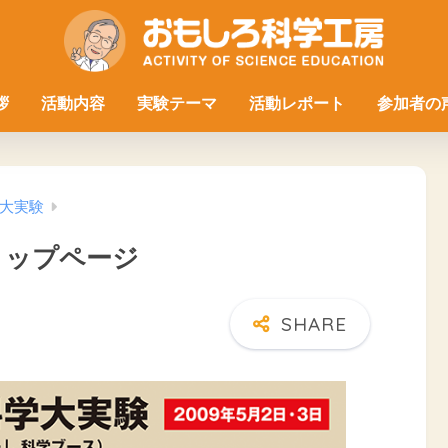
拶
活動内容
実験テーマ
活動レポート
参加者の
大実験
トップページ