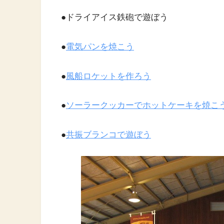
●
ドライアイス鉄砲で遊ぼう
●
電気パンを焼こう
●
風船ロケットを作ろう
●
ソーラークッカーでホットケーキを焼こ
●
共振ブランコで遊ぼう