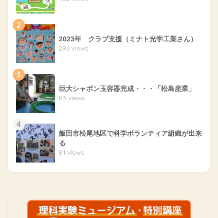
2
2023年 クラブ支援（ミナト光学工業さん）
296 views
3
巨大シャボン玉容器完成・・・「松島産業」
83 views
4
飯田市松尾地区で科学ボランティア組織が出来
る
81 views