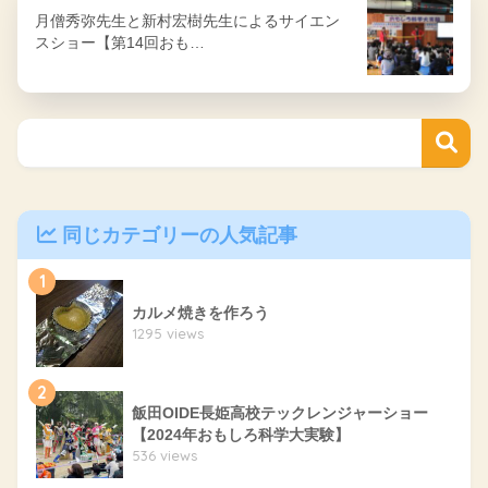
月僧秀弥先生と新村宏樹先生によるサイエン
スショー【第14回おも…
同じカテゴリーの人気記事
1
カルメ焼きを作ろう
1295 views
2
飯田OIDE長姫高校テックレンジャーショー
【2024年おもしろ科学大実験】
536 views