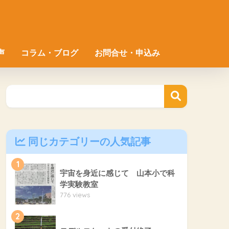
声
コラム・ブログ
お問合せ・申込み
同じカテゴリーの人気記事
1
宇宙を身近に感じて 山本小で科
学実験教室
776 views
2