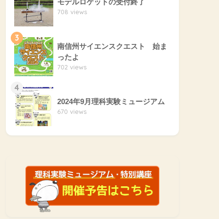
モデルロケットの受付終了
708 views
3
南信州サイエンスクエスト 始ま
ったよ
702 views
4
2024年9月理科実験ミュージアム
670 views