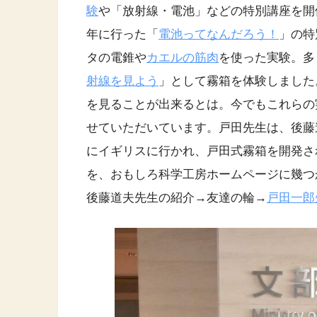
験
や「放射線・電池」などの特別講座を開催
年に行った「
電池ってなんだろう！
」の特
タの電錐や
カエルの筋肉
を使った実験。多
射線を見よう
」として霧箱を体験しました
を見ることが出来るとは。今でもこれらの
せていただいています。戸田先生は、後藤
にイギリスに行かれ、戸田式霧箱を開発さ
を、おもしろ科学工房ホームページに幾つ
後藤道夫先生の紹介→友達の輪→
戸田一郎