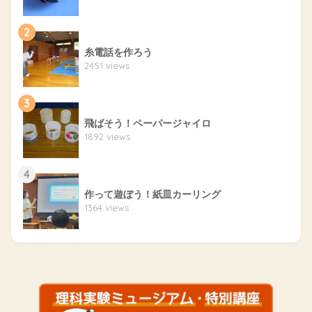
2
糸電話を作ろう
2451 views
3
飛ばそう！ペーパージャイロ
1892 views
4
作って遊ぼう！紙皿カーリング
1364 views