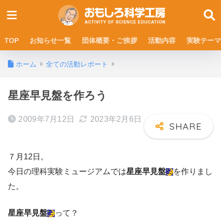
TOP
お知らせ一覧
団体概要・ご挨拶
活動内容
実験テーマ
ホーム
全ての活動レポート
星座早見盤を作ろう
2009年7月12日
2023年2月6日
７月12日。
今日の理科実験ミュージアムでは
星座早見盤
を作りまし
た。
星座早見盤
って？