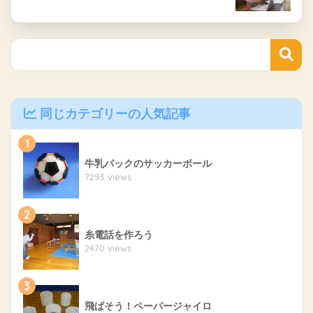
同じカテゴリーの人気記事
1
牛乳パックのサッカーボール
7293 views
2
糸電話を作ろう
2470 views
3
飛ばそう！ペーパージャイロ