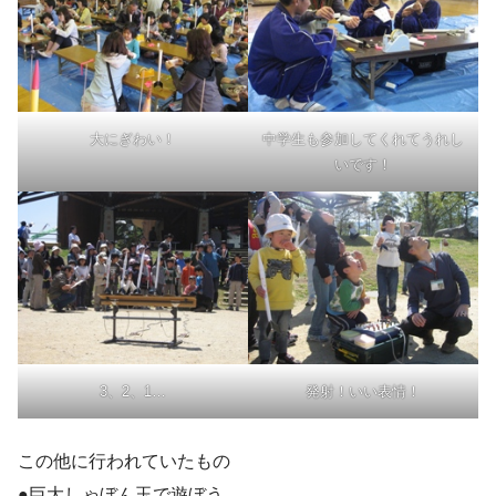
大にぎわい！
中学生も参加してくれてうれし
いです！
3、2、1…
発射！いい表情！
この他に行われていたもの
●巨大しゃぼん玉で遊ぼう