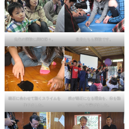
先生の実験に興味深々。
自分たちも実験です。
磁石に合わせて動くスライムを
鉄が磁石になる理由を、体を動
作りました。
かして学びました。