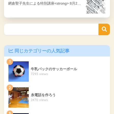
網倉聖子先生による特別講座<strong> 8月2…
同じカテゴリーの人気記事
1
牛乳パックのサッカーボール
7293 views
2
糸電話を作ろう
2470 views
3