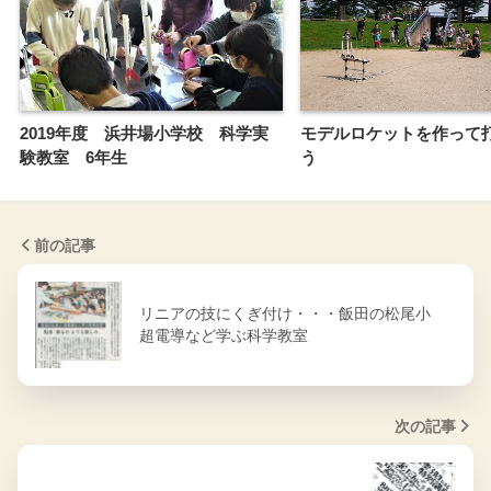
2019年度 浜井場小学校 科学実
モデルロケットを作って
験教室 6年生
う
前の記事
リニアの技にくぎ付け・・・飯田の松尾小
超電導など学ぶ科学教室
次の記事