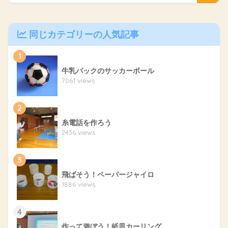
同じカテゴリーの人気記事
1
牛乳パックのサッカーボール
7061 views
2
糸電話を作ろう
2436 views
3
飛ばそう！ペーパージャイロ
1886 views
4
作って遊ぼう！紙皿カーリング