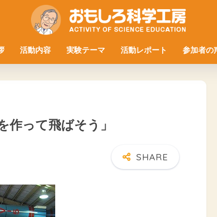
拶
活動内容
実験テーマ
活動レポート
参加者の
を作って飛ばそう」