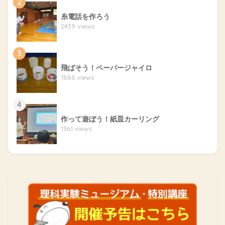
2
糸電話を作ろう
2439 views
3
飛ばそう！ペーパージャイロ
1886 views
4
作って遊ぼう！紙皿カーリング
1361 views