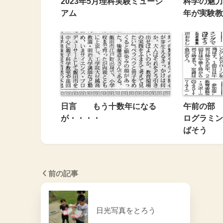
2023年5月理科実験ミュージ
科学の魅
アム
年が実験教
日言 もう十数年になる
午前の部 
が・・・・
ログラミン
ばそう
前の記事
日光写真をとろう