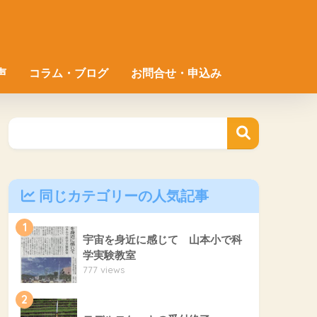
声
コラム・ブログ
お問合せ・申込み
同じカテゴリーの人気記事
1
宇宙を身近に感じて 山本小で科
学実験教室
777 views
2