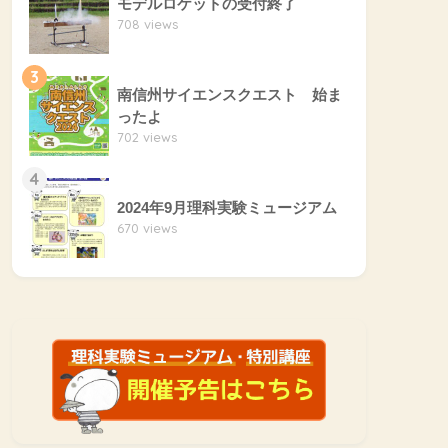
モデルロケットの受付終了
708 views
3
南信州サイエンスクエスト 始ま
ったよ
702 views
4
2024年9月理科実験ミュージアム
670 views