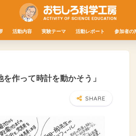
拶
活動内容
実験テーマ
活動レポート
参加者の
電池を作って時計を動かそう」