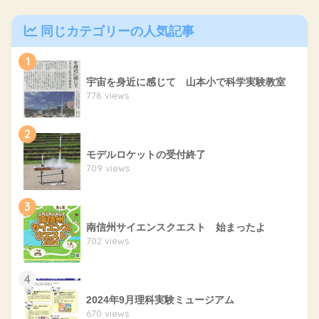
同じカテゴリーの人気記事
1
宇宙を身近に感じて 山本小で科学実験教室
778 views
2
モデルロケットの受付終了
709 views
3
南信州サイエンスクエスト 始まったよ
702 views
4
2024年9月理科実験ミュージアム
670 views