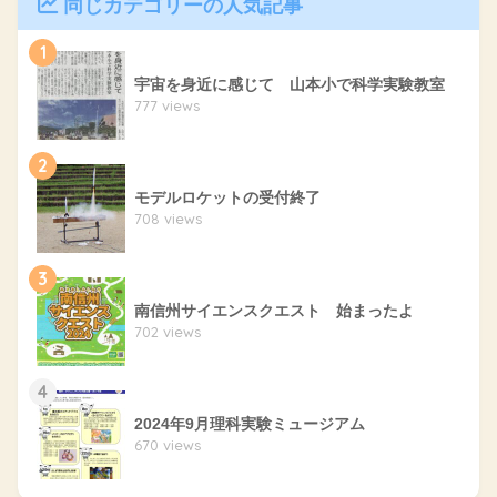
同じカテゴリーの人気記事
1
宇宙を身近に感じて 山本小で科学実験教室
777 views
2
モデルロケットの受付終了
708 views
3
南信州サイエンスクエスト 始まったよ
702 views
4
2024年9月理科実験ミュージアム
670 views