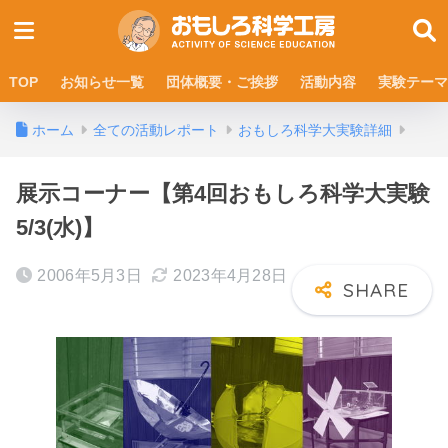
TOP
お知らせ一覧
団体概要・ご挨拶
活動内容
実験テーマ
ホーム
全ての活動レポート
おもしろ科学大実験詳細
展示コーナー【第4回おもしろ科学大実験
5/3(水)】
2006年5月3日
2023年4月28日