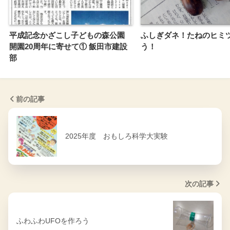
平成記念かざこし子どもの森公園
ふしぎダネ！たねのヒミ
開園20周年に寄せて① 飯田市建設
う！
部
前の記事
2025年度 おもしろ科学大実験
次の記事
ふわふわUFOを作ろう