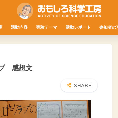
拶
活動内容
実験テーマ
活動レポート
参加者の
ラブ 感想文