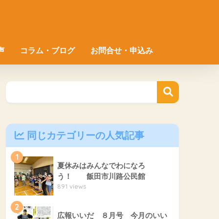
声
コラム・ブログ
お問合せ・申込み
同じカテゴリーの人気記事
1
夏休みはみんなでわになろ
う！ 飯田市川路公民館
891 views
2
広報いいだ ８月号 今月のいい