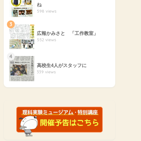
ね
598 views
3
広報かみさと 「工作教室」
552 views
4
高校生4人がスタッフに
339 views