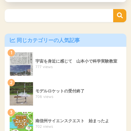
同じカテゴリーの人気記事
1
宇宙を身近に感じて 山本小で科学実験教室
777 views
2
モデルロケットの受付終了
708 views
3
南信州サイエンスクエスト 始まったよ
702 views