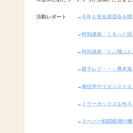
活動レポート →
今年も安全講習会を開
→
特別講座「くるっと回
→
特別講座「とぶ飛ぶと
→
親子レク・・・喬木第
→
南信州サイエンスクエ
→
ミラーボックスを作ろ
→
スーパー戦闘紙飛行機