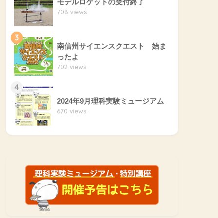
モデルロケットの受付終了
708 views
3
南信州サイエンスクエスト 始ま
ったよ
702 views
4
2024年9月理科実験ミュージアム
670 views