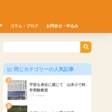
声
コラム・ブログ
お問合せ・申込み
同じカテゴリーの人気記事
1
宇宙を身近に感じて 山本小で科
学実験教室
777 views
2